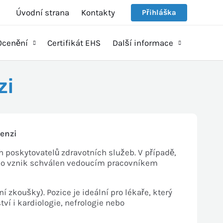
Úvodní strana
Kontakty
Přihláška
Ocenění
Certifikát EHS
Další informace
zi
tenzi
h poskytovatelů zdravotních služeb. V případě,
jeho vznik schválen vedoucím pracovníkem
 zkoušky). Pozice je ideální pro lékaře, který
ví i kardiologie, nefrologie nebo