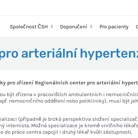
Společnost ČSH
Doporučení
Pro pacienty
pro arteriální hyperten
y pro zřízení Regionálních center pro arteriální hyper
hou být zřízena v pracovištích ambulantních i nemocničníc
např. nemocničního oddělení nebo polikliniky), musí být 
izaci (případně je brzká perspektiva složení specializační
 internista. Možná specializace je kromě vnitřního lékařst
e do práce centra zapojil i druhý lékař kvůli zástupnosti.