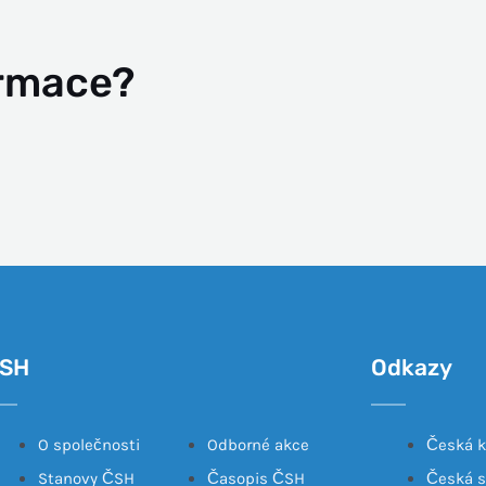
ormace?
SH
Odkazy
O společnosti
Odborné akce
Česká k
Stanovy ČSH
Časopis ČSH
Česká s