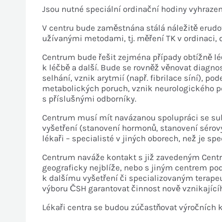
Jsou nutné speciální ordinační hodiny vyhrazen
V centru bude zaměstnána stálá náležitě erud
užívanými metodami, tj. měření TK v ordinaci,
Centrum bude řešit zejména případy obtížně lé
k léčbě a další. Bude se rovněž věnovat diagno
selhání, vznik arytmií (např. fibrilace síní), 
metabolických poruch, vznik neurologického pos
s příslušnými odborníky.
Centrum musí mít navázanou spolupráci se subj
vyšetření (stanovení hormonů, stanovení sérový
lékaři – specialisté v jiných oborech, než je sp
Centrum naváže kontakt s již zavedeným Centre
geograficky nejblíže, nebo s jiným centrem pod
k dalšímu vyšetření či specializovaným terap
výboru ČSH garantovat činnost nově vznikajícíh
Lékaři centra se budou zúčastňovat výročních k