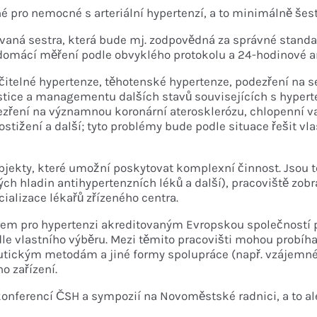
é pro nemocné s arteriální hypertenzí, a to minimálně šest
ovaná sestra, která bude mj. zodpovědná za správné stand
 domácí měření podle obvyklého protokolu a 24-hodinové 
čitelné hypertenze, těhotenské hypertenze, podezření na 
stice a managementu dalších stavů souvisejících s hyperte
podezření na významnou koronární aterosklerózu, chlopenní v
tižení a další; tyto problémy bude podle situace řešit vl
ekty, které umožní poskytovat komplexní činnost. Jsou to
ch hladin antihypertenzních léků a další), pracoviště zobr
ecializace lékařů zřízeného centra.
m pro hypertenzi akreditovaným Evropskou společností pro 
le vlastního výběru. Mezi těmito pracovišti mohou probíha
eutickým metodám a jiné formy spolupráce (např. vzájemn
o zařízení.
onferencí ČSH a sympozií na Novoměstské radnici, a to ale