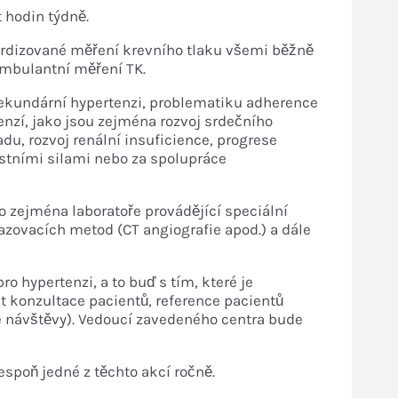
 hodin týdně.
ardizované měření krevního tlaku všemi běžně
ambulantní měření TK.
sekundární hypertenzi, problematiku adherence
nzí, jako jsou zejména rozvoj srdečního
adu, rozvoj renální insuficience, progrese
astními silami nebo za spolupráce
 zejména laboratoře provádějící speciální
azovacích metod (CT angiografie apod.) a dále
hypertenzi, a to buď s tím, které je
t konzultace pacientů, reference pacientů
é návštěvy). Vedoucí zavedeného centra bude
spoň jedné z těchto akcí ročně.