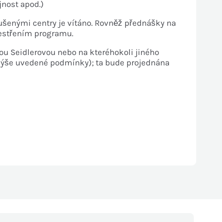
jnost apod.)
ušenými centry je vítáno. Rovněž přednášky na
pestřením programu.
vou Seidlerovou nebo na kteréhokoli jiného
t výše uvedené podmínky); ta bude projednána