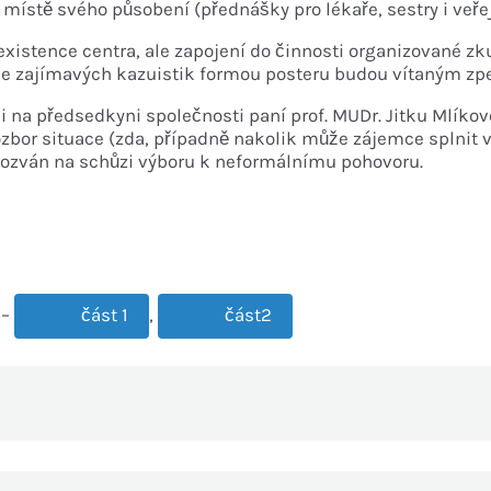
v místě svého působení (přednášky pro lékaře, sestry i veře
stence centra, ale zapojení do činnosti organizované zk
ace zajímavých kazuistik formou posteru budou vítaným z
li na předsedkyni společnosti paní prof. MUDr. Jitku Mlíko
rozbor situace (zda, případně nakolik může zájemce splni
pozván na schůzi výboru k neformálnímu pohovoru.
 –
část 1
,
část2