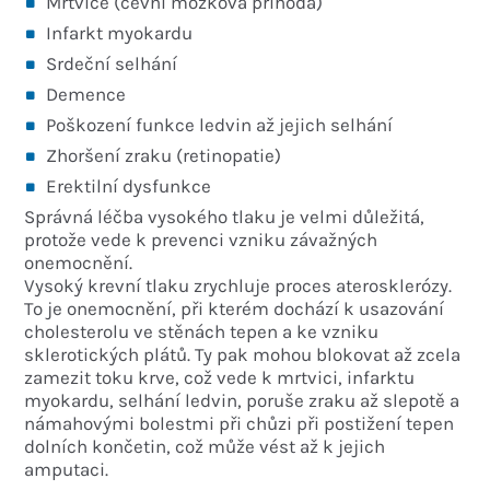
Mrtvice (cévní mozková příhoda)
Infarkt myokardu
Srdeční selhání
Demence
Poškození funkce ledvin až jejich selhání
Zhoršení zraku (retinopatie)
Erektilní dysfunkce
Správná léčba vysokého tlaku je velmi důležitá,
protože vede k prevenci vzniku závažných
onemocnění.
Vysoký krevní tlaku zrychluje proces aterosklerózy.
To je onemocnění, při kterém dochází k usazování
cholesterolu ve stěnách tepen a ke vzniku
sklerotických plátů. Ty pak mohou blokovat až zcela
zamezit toku krve, což vede k mrtvici, infarktu
myokardu, selhání ledvin, poruše zraku až slepotě a
námahovými bolestmi při chůzi při postižení tepen
dolních končetin, což může vést až k jejich
amputaci.