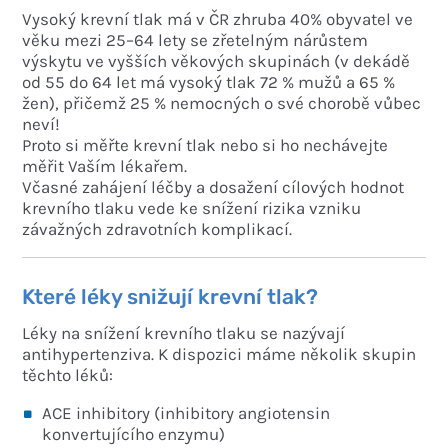
Vysoký krevní tlak má v ČR zhruba 40% obyvatel ve
věku mezi 25–64 lety se zřetelným nárůstem
výskytu ve vyšších věkových skupinách (v dekádě
od 55 do 64 let má vysoký tlak 72 % mužů a 65 %
žen), přičemž 25 % nemocných o své chorobě vůbec
neví!
Proto si měřte krevní tlak nebo si ho nechávejte
měřit Vaším lékařem.
Včasné zahájení léčby a dosažení cílových hodnot
krevního tlaku vede ke snížení rizika vzniku
závažných zdravotních komplikací.
Které léky snižují krevní tlak?
Léky na snížení krevního tlaku se nazývají
antihypertenziva. K dispozici máme několik skupin
těchto léků:
ACE inhibitory (inhibitory angiotensin
konvertujícího enzymu)