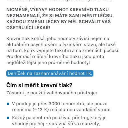
NICMÉNĚ, VÝKYVY HODNOT KREVNÍHO TLAKU
NEZNAMENAJÍ, ŽE SI MÁTE SAMI MĚNIT LÉČBU.
KAŽDOU ZMĚNU LÉČBY BY MĚL SCHVÁLIT VÁŠ
OŠETŘUJÍCÍ LÉKAŘ!
Krevní tlak kolísá, jeho hodnoty závisí nejen na
aktuálním psychickém a fyzickém stavu, ale také
na tom, kolik vypijete tekutin a na změnách počasí.
Pro domácí měření krevního tlaku jsou proto
nejdůležitější jeho průměrné hodnoty!
Deníček na zaznamenávání hodnot TK.
Čím si měřit krevní tlak?
Zásadní je použití validovaného přístroje:
V prodeji je přes 3000 tonometrů, ale pouze
menšina (≈ 13 %) má platnou validační studii.
Každý pacient má používat přístroj, který je
vhodný pro něj – správná šířka manžety,