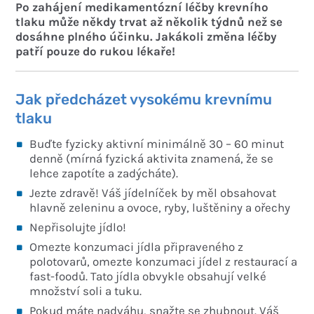
Po zahájení medikamentózní léčby krevního
tlaku může někdy trvat až několik týdnů než se
dosáhne plného účinku. Jakákoli změna léčby
patří pouze do rukou lékaře!
Jak předcházet vysokému krevnímu
tlaku
Buďte fyzicky aktivní minimálně 30 – 60 minut
denně (mírná fyzická aktivita znamená, že se
lehce zapotíte a zadýcháte).
Jezte zdravě! Váš jídelníček by měl obsahovat
hlavně zeleninu a ovoce, ryby, luštěniny a ořechy
Nepřisolujte jídlo!
Omezte konzumaci jídla připraveného z
polotovarů, omezte konzumaci jídel z restaurací a
fast-foodů. Tato jídla obvykle obsahují velké
množství soli a tuku.
Pokud máte nadváhu, snažte se zhubnout. Váš