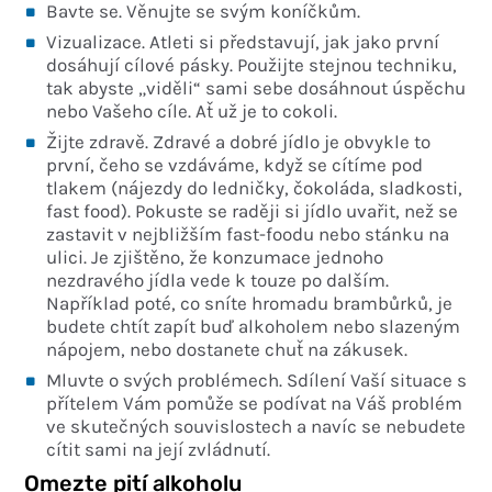
Bavte se. Věnujte se svým koníčkům.
Vizualizace. Atleti si představují, jak jako první
dosáhují cílové pásky. Použijte stejnou techniku,
tak abyste „viděli“ sami sebe dosáhnout úspěchu
nebo Vašeho cíle. Ať už je to cokoli.
Žijte zdravě. Zdravé a dobré jídlo je obvykle to
první, čeho se vzdáváme, když se cítíme pod
tlakem (nájezdy do ledničky, čokoláda, sladkosti,
fast food). Pokuste se raději si jídlo uvařit, než se
zastavit v nejbližším fast-foodu nebo stánku na
ulici. Je zjištěno, že konzumace jednoho
nezdravého jídla vede k touze po dalším.
Například poté, co sníte hromadu brambůrků, je
budete chtít zapít buď alkoholem nebo slazeným
nápojem, nebo dostanete chuť na zákusek.
Mluvte o svých problémech. Sdílení Vaší situace s
přítelem Vám pomůže se podívat na Váš problém
ve skutečných souvislostech a navíc se nebudete
cítit sami na její zvládnutí.
Omezte pití alkoholu