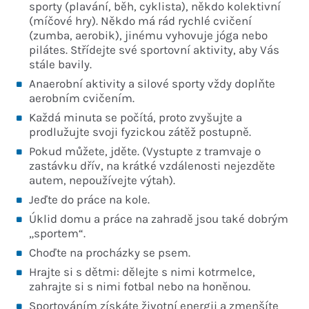
sporty (plavání, běh, cyklista), někdo kolektivní
(míčové hry). Někdo má rád rychlé cvičení
(zumba, aerobik), jinému vyhovuje jóga nebo
pilátes. Střídejte své sportovní aktivity, aby Vás
stále bavily.
Anaerobní aktivity a silové sporty vždy doplňte
aerobním cvičením.
Každá minuta se počítá, proto zvyšujte a
prodlužujte svoji fyzickou zátěž postupně.
Pokud můžete, jděte. (Vystupte z tramvaje o
zastávku dřív, na krátké vzdálenosti nejezděte
autem, nepoužívejte výtah).
Jeďte do práce na kole.
Úklid domu a práce na zahradě jsou také dobrým
„sportem“.
Choďte na procházky se psem.
Hrajte si s dětmi: dělejte s nimi kotrmelce,
zahrajte si s nimi fotbal nebo na honěnou.
Sportováním získáte životní energii a zmenšíte