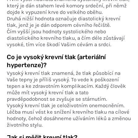
který je dán stahem levé komory srdeční, při němž
dojde k vypuzení krve do velkého oběhu.
Druhá nižší hodnota označuje diastolický krevní
tlak, jenž je je dán odporem cévního řečiště.
Čím vyšší jsou hodnoty systolického nebo
diastolického krevního tlaku, a čím déle zůstávají
vysoké, tím více škodí Vašim cévám a srdci.
Co je vysoký krevní tlak (arteriální
hypertenze)?
Vysoký krevní tlak znamená, že tlak působící na
Vaše tepny je příliš vysoký. To vede k poškození
tepen a ke zdravotním komplikacím. Každý člověk
může mít vysoký krevní tlak a tato
pravděpodobnost se zvyšuje se stárnutím.
Vysoký krevní tlak je celoživotním onemocněním.
Léčba musí vést ke snížení krevního tlaku na cílové
hodnoty, čehož dosáhneme užíváním léků a změnou
životního stylu.
Jak si měřit krevní tlak?