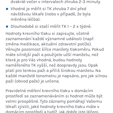
dvakrát večer v intervalech zhruba 2-3 minuty.
Vhodné je měřit si TK zhruba 7 dní před
návštěvou lékaře (nebo v případě, že byla
měněna léčba).
Dlouhodobě si stačí měřit TK 1 – 2 x týdně.
Hodnoty krevního tlaku si zapisujte, včetně
zaznamenání každé významné události (např.
změna medikace, aktuální zdravotní potíže).
Věnujte pozornost šířce manžety tlakoměru. Pokud
máte silnější paži a použijete užší manžetu, než
která je pro Vás vhodná, budou hodnoty
naměřeného TK vyšší, než doopravdy jsou. Opak
platí pro tenkou paži a příliš širokou manžetu. Na
každé manžetě tonometru je napsáno, pro jak silnou
paži (obvod paže) je určena.
Pravidelné měření krevního tlaku v domácím
prostředí se zaznamenáváním si hodnot může být
velmi prospěšné. Tyto záznamy pomáhají Vašemu
lékaři zjistit, jaké hodnoty krevního tlaku máte v
domácím prostředí a tudíž, jak dobře jste léčeni.