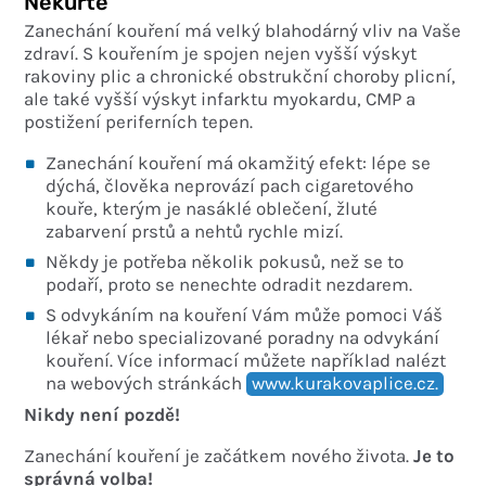
Nekuřte
Zanechání kouření má velký blahodárný vliv na Vaše
zdraví. S kouřením je spojen nejen vyšší výskyt
rakoviny plic a chronické obstrukční choroby plicní,
ale také vyšší výskyt infarktu myokardu, CMP a
postižení periferních tepen.
Zanechání kouření má okamžitý efekt: lépe se
dýchá, člověka neprovází pach cigaretového
kouře, kterým je nasáklé oblečení, žluté
zabarvení prstů a nehtů rychle mizí.
Někdy je potřeba několik pokusů, než se to
podaří, proto se nenechte odradit nezdarem.
S odvykáním na kouření Vám může pomoci Váš
lékař nebo specializované poradny na odvykání
kouření. Více informací můžete například nalézt
na webových stránkách
www.kurakovaplice.cz.
Nikdy není pozdě!
Zanechání kouření je začátkem nového života.
Je to
správná volba!