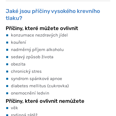
Jaké jsou příčiny vysokého krevního
tlaku?
Příčiny, které můžete ovlivnit
konzumace nezdravých jídel
kouření
nadměrný příjem alkoholu
sedavý způsob života
obezita
chronický stres
syndrom spánkové apnoe
diabetes mellitus (cukrovka)
onemocnění ledvin
Příčiny, které ovlivnit nemůžete
věk
rodinná zátěž