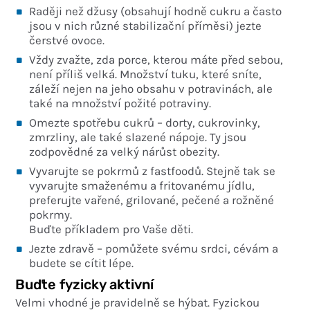
Raději než džusy (obsahují hodně cukru a často
jsou v nich různé stabilizační příměsi) jezte
čerstvé ovoce.
Vždy zvažte, zda porce, kterou máte před sebou,
není příliš velká. Množství tuku, které sníte,
záleží nejen na jeho obsahu v potravinách, ale
také na množství požité potraviny.
Omezte spotřebu cukrů – dorty, cukrovinky,
zmrzliny, ale také slazené nápoje. Ty jsou
zodpovědné za velký nárůst obezity.
Vyvarujte se pokrmů z fastfoodů. Stejně tak se
vyvarujte smaženému a fritovanému jídlu,
preferujte vařené, grilované, pečené a rožněné
pokrmy.
Buďte příkladem pro Vaše děti.
Jezte zdravě – pomůžete svému srdci, cévám a
budete se cítit lépe.
Buďte fyzicky aktivní
Velmi vhodné je pravidelně se hýbat. Fyzickou