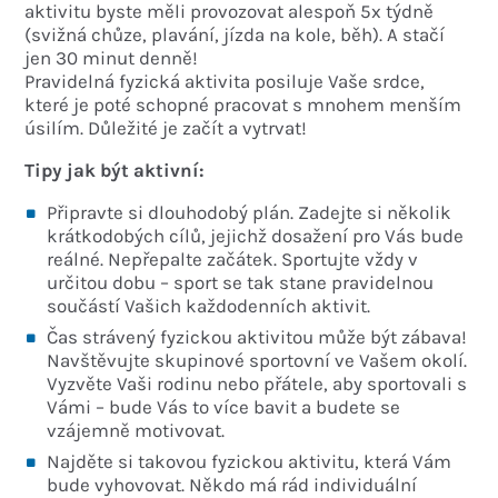
aktivitu byste měli provozovat alespoň 5x týdně
(svižná chůze, plavání, jízda na kole, běh). A stačí
jen 30 minut denně!
Pravidelná fyzická aktivita posiluje Vaše srdce,
které je poté schopné pracovat s mnohem menším
úsilím. Důležité je začít a vytrvat!
Tipy jak být aktivní:
Připravte si dlouhodobý plán. Zadejte si několik
krátkodobých cílů, jejichž dosažení pro Vás bude
reálné. Nepřepalte začátek. Sportujte vždy v
určitou dobu – sport se tak stane pravidelnou
součástí Vašich každodenních aktivit.
Čas strávený fyzickou aktivitou může být zábava!
Navštěvujte skupinové sportovní ve Vašem okolí.
Vyzvěte Vaši rodinu nebo přátele, aby sportovali s
Vámi – bude Vás to více bavit a budete se
vzájemně motivovat.
Najděte si takovou fyzickou aktivitu, která Vám
bude vyhovovat. Někdo má rád individuální