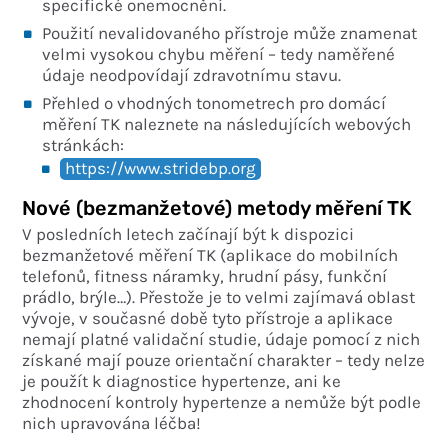
specifické onemocnění.
Použití nevalidovaného přístroje může znamenat
velmi vysokou chybu měření – tedy naměřené
údaje neodpovídají zdravotnímu stavu.
Přehled o vhodných tonometrech pro domácí
měření TK naleznete na následujících webových
stránkách:
https://www.stridebp.org
Nové (bezmanžetové) metody měření TK
V posledních letech začínají být k dispozici
bezmanžetové měření TK (aplikace do mobilních
telefonů, fitness náramky, hrudní pásy, funkční
prádlo, brýle…). Přestože je to velmi zajímavá oblast
vývoje, v současné době tyto přístroje a aplikace
nemají platné validační studie, údaje pomocí z nich
získané mají pouze orientační charakter – tedy nelze
je použít k diagnostice hypertenze, ani ke
zhodnocení kontroly hypertenze a nemůže být podle
nich upravována léčba!