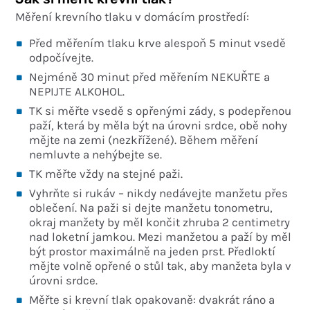
Měření krevního tlaku v domácím prostředí:
Před měřením tlaku krve alespoň 5 minut vsedě
odpočívejte.
Nejméně 30 minut před měřením NEKUŘTE a
NEPIJTE ALKOHOL.
TK si měřte vsedě s opřenými zády, s podepřenou
paží, která by měla být na úrovni srdce, obě nohy
mějte na zemi (nezkřížené). Během měření
nemluvte a nehýbejte se.
TK měřte vždy na stejné paži.
Vyhrňte si rukáv – nikdy nedávejte manžetu přes
oblečení. Na paži si dejte manžetu tonometru,
okraj manžety by měl končit zhruba 2 centimetry
nad loketní jamkou. Mezi manžetou a paží by měl
být prostor maximálně na jeden prst. Předloktí
mějte volně opřené o stůl tak, aby manžeta byla v
úrovni srdce.
Měřte si krevní tlak opakovaně: dvakrát ráno a