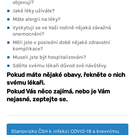
objevují?
Jaké léky užíváte?
Máte alergii na léky?
Vyskytují se ve Vaší rodině nějaká závažná
onemocnění?
Měli jste v poslední době nějaké zdravotní
komplikace?
Museli jste být hospitalizováni?
Sdělte svému lékaři důvod své návštěvy.
Pokud máte nějaké obavy, řekněte o nich
svému lékaři.
Pokud Vás něco zajímá, nebo je Vám
nejasné, zeptejte se.
Stanovisko ČSH k infekci COVID-19 a krevnímu