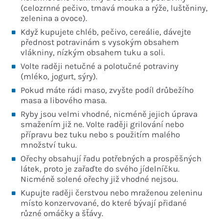
(celozrnné pečivo, tmavá mouka a rýže, luštěniny,
zelenina a ovoce).
Když kupujete chléb, pečivo, cereálie, dávejte
přednost potravinám s vysokým obsahem
vlákniny, nízkým obsahem tuku a soli.
Volte raději netučné a polotučné potraviny
(mléko, jogurt, sýry).
Pokud máte rádi maso, zvyšte podíl drůbežího
masa a libového masa.
Ryby jsou velmi vhodné, nicméně jejich úprava
smažením již ne. Volte raději grilování nebo
přípravu bez tuku nebo s použitím malého
množství tuku.
Ořechy obsahují řadu potřebných a prospěšných
látek, proto je zařaďte do svého jídelníčku.
Nicméně solené ořechy již vhodné nejsou.
Kupujte raději čerstvou nebo mraženou zeleninu
místo konzervované, do které bývají přidané
různé omáčky a šťávy.