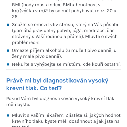
BMI (body mass index, BMI = hmotnost v
kg/(výška v m)2 by se měl pohybovat mezi 20 a
25.
Snažte se omezit vliv stresu, který na Vás působí
(pomáhá pravidelný pohyb, jóga, meditace, čas
strávený s Vaší rodinou a přáteli). Mluvte o svých
problémech!
Omezte příjem alkoholu (u muže 1 pivo denně, u
ženy malé pivo denně).
Nekuřte a vyhýbejte se místům, kde kouří ostatní.
Právě mi byl diagnostikován vysoký
krevní tlak. Co teď?
Pokud Vám byl diagnostikován vysoký krevní tlak
měli byste:
Mluvit s Vaším lékařem. Zjistěte si, jakých hodnot
krevního tlaku byste měli dosáhnout a jak jste na