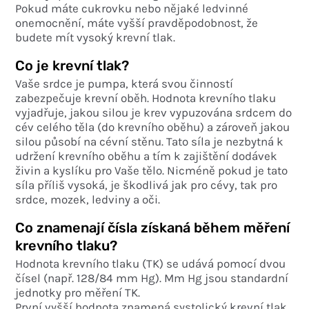
Pokud máte cukrovku nebo nějaké ledvinné
onemocnění, máte vyšší pravděpodobnost, že
budete mít vysoký krevní tlak.
Co je krevní tlak?
Vaše srdce je pumpa, která svou činností
zabezpečuje krevní oběh. Hodnota krevního tlaku
vyjadřuje, jakou silou je krev vypuzována srdcem do
cév celého těla (do krevního oběhu) a zároveň jakou
silou působí na cévní stěnu. Tato síla je nezbytná k
udržení krevního oběhu a tím k zajištění dodávek
živin a kyslíku pro Vaše tělo. Nicméně pokud je tato
síla příliš vysoká, je škodlivá jak pro cévy, tak pro
srdce, mozek, ledviny a oči.
Co znamenají čísla získaná během měření
krevního tlaku?
Hodnota krevního tlaku (TK) se udává pomocí dvou
čísel (např. 128/84 mm Hg). Mm Hg jsou standardní
jednotky pro měření TK.
První vyšší hodnota znamená systolický krevní tlak,