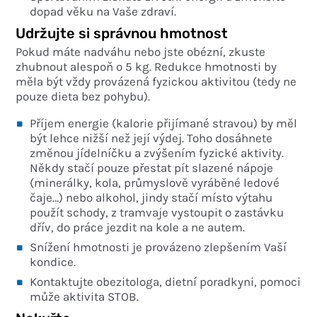
dopad věku na Vaše zdraví.
Udržujte si správnou hmotnost
Pokud máte nadváhu nebo jste obézní, zkuste
zhubnout alespoň o 5 kg. Redukce hmotnosti by
měla být vždy provázená fyzickou aktivitou (tedy ne
pouze dieta bez pohybu).
Příjem energie (kalorie přijímané stravou) by měl
být lehce nižší než její výdej. Toho dosáhnete
změnou jídelníčku a zvýšením fyzické aktivity.
Někdy stačí pouze přestat pít slazené nápoje
(minerálky, kola, průmyslově vyráběné ledové
čaje…) nebo alkohol, jindy stačí místo výtahu
použít schody, z tramvaje vystoupit o zastávku
dřív, do práce jezdit na kole a ne autem.
Snížení hmotnosti je provázeno zlepšením Vaší
kondice.
Kontaktujte obezitologa, dietní poradkyni, pomoci
může aktivita STOB.