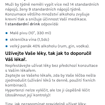
Muži by týdně neměli vypít více než 14 standardních
nápojů, ženy 9 standardních nápojů týdně.
Konzumace většího množství alkoholu zvyšuje
krevní tlak a snižuje účinnost Vaší medikace.
1 standardní drink
odpovídá:
Malé pivu (10°, 330 ml)
sklenička vína (1,5dc)
velký panák 40% alkoholu (rum, gin, vodka).
Užívejte Vaše léky, tak jak to doporučil
Váš lékař.
Nepřestávejte užívat léky bez předchozí konzultace
s Vaším lékařem.
Zeptejte se Vašeho lékaře, zda by Vaše léčba nešla
zjednodušit (užívání léků 1x denně, použití fixních
kombinací).
Hypertenzi nelze vyléčit, ale lze ji úspěšně léčit
(dosáhnout její kontroly)!
Tipy, jak nezapomínat pravidelně užívat léky: