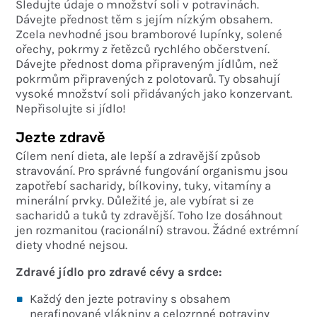
Sledujte údaje o množství soli v potravinách.
Dávejte přednost těm s jejím nízkým obsahem.
Zcela nevhodné jsou bramborové lupínky, solené
ořechy, pokrmy z řetězců rychlého občerstvení.
Dávejte přednost doma připraveným jídlům, než
pokrmům připravených z polotovarů. Ty obsahují
vysoké množství soli přidávaných jako konzervant.
Nepřisolujte si jídlo!
Jezte zdravě
Cílem není dieta, ale lepší a zdravější způsob
stravování. Pro správné fungování organismu jsou
zapotřebí sacharidy, bílkoviny, tuky, vitamíny a
minerální prvky. Důležité je, ale vybírat si ze
sacharidů a tuků ty zdravější. Toho lze dosáhnout
jen rozmanitou (racionální) stravou. Žádné extrémní
diety vhodné nejsou.
Zdravé jídlo pro zdravé cévy a srdce:
Každý den jezte potraviny s obsahem
nerafinované vlákniny a celozrnné potraviny