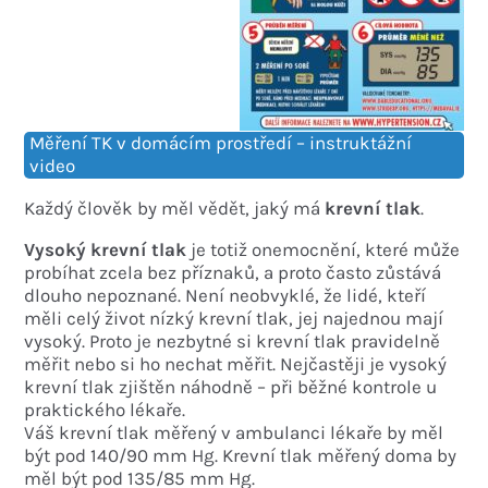
Měření TK v domácím prostředí – instruktážní
video
Každý člověk by měl vědět, jaký má
krevní tlak
.
Vysoký krevní tlak
je totiž onemocnění, které může
probíhat zcela bez příznaků, a proto často zůstává
dlouho nepoznané. Není neobvyklé, že lidé, kteří
měli celý život nízký krevní tlak, jej najednou mají
vysoký. Proto je nezbytné si krevní tlak pravidelně
měřit nebo si ho nechat měřit. Nejčastěji je vysoký
krevní tlak zjištěn náhodně – při běžné kontrole u
praktického lékaře.
Váš krevní tlak měřený v ambulanci lékaře by měl
být pod 140/90 mm Hg. Krevní tlak měřený doma by
měl být pod 135/85 mm Hg.