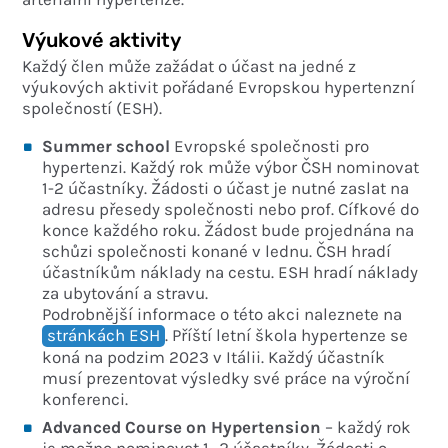
Výukové aktivity
Každý člen může zažádat o účast na jedné z
výukových aktivit pořádané Evropskou hypertenzní
společností (ESH).
Summer school
Evropské společnosti pro
hypertenzi. Každý rok může výbor ČSH nominovat
1-2 účastníky. Žádosti o účast je nutné zaslat na
adresu přesedy společnosti nebo prof. Cífkové do
konce každého roku. Žádost bude projednána na
schůzi společnosti konané v lednu. ČSH hradí
účastníkům náklady na cestu. ESH hradí náklady
za ubytování a stravu.
Podrobnější informace o této akci naleznete na
stránkách ESH
. Příští letní škola hypertenze se
koná na podzim 2023 v Itálii. Každý účastník
musí prezentovat výsledky své práce na výroční
konferenci.
Advanced Course on Hypertension
– každý rok
je možno nominovat 1- 2 účastníky. Žádosti o