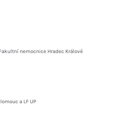
2
a Fakultní nemocnice Hradec Králové
 Olomouc a LF UP