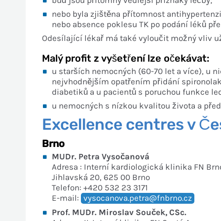
nebo byla zjištěna přítomnost antihypertenziv
nebo absence poklesu TK po podání léků př
Odesílající lékař má také vyloučit možný vliv u
Malý profit z vyšetření lze očekávat:
u starších nemocných (60-70 let a více), u
nejvhodnějším opatřením přidání spironolakt
diabetiků a u pacientů s poruchou funkce led
u nemocných s nízkou kvalitou života a pře
Excellence centres v Če
Brno
MUDr. Petra Vysočanová
Adresa : Interní kardiologická klinika FN Br
Jihlavská 20, 625 00 Brno
Telefon: +420 532 23 3171
E-mail:
vysocanova.petra@fnbrno.cz
Prof. MUDr. Miroslav Souček, CSc.