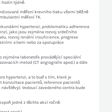
 hodin týdně.
ardizované měření krevního tlaku všemi běžně
ambulantní měření TK.
sekundární hypertenzi, problematiku adherence
nzí, jako jsou zejména rozvoj srdečního
adu, rozvoj renální insuficience, progrese
astními silami nebo za spolupráce
 zejména laboratoře provádějící speciální
azovacích metod (CT angiografie apod.) a dále
hypertenzi, a to buď s tím, které je
t konzultace pacientů, reference pacientů
é návštěvy). Vedoucí zavedeného centra bude
spoň jedné z těchto akcí ročně.
jnost apod.)