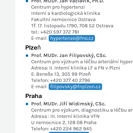
Prof. MUDr. Jan Václavík, Ph.D.
Centrum pro hypertenzi
Interní a kardiologická klinika
Fakultní nemocnice Ostrava
Tř. 17. listopadu 1790, 708 52 Ostrava
tel.: +420 597 372 781
E-mail:
hypertenze@fno.cz
Plzeň
Prof. MUDr. Jan Filipovský, CSc.
Centrum pro výzkum a léčbu arteriální hyper
Adresa: II. Interní klinika LF a FN v Plzni
E. Beneše 13, 305 99 Plzeň
Telefon: +420 377 40 2796
E-mail:
filipovsky@fnplzen.cz
Praha
Prof. MUDr. Jiří Widimský, CSc.
Centrum pro výzkum, diagnostiku a léčbu arte
Adresa : III. Interní klinika VFN
U nemocnice 2, 128 08 Praha
Telefon: +420 224 962 945