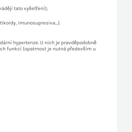
ádějí tato vyšetření);
rtikoidy, imunosupresiva…).
dární hypertenze. U nich je pravděpodobně
ch funkcí (opatrnost je nutná především u