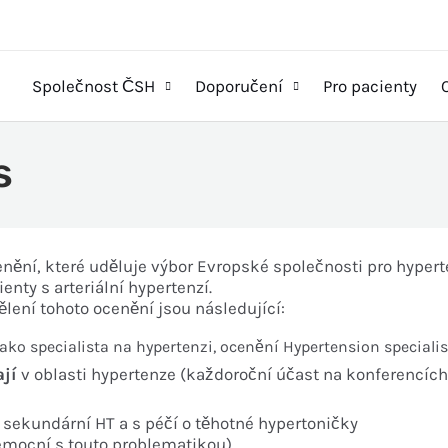
Společnost ČSH
Doporučení
Pro pacienty
s
enění, které uděluje výbor Evropské společnosti pro hypert
enty s arteriální hypertenzí.
lení tohoto ocenění jsou následující:
ko specialista na hypertenzi, ocenění Hypertension speciali
ají
v oblasti hypertenze (každoroční účast na konferencích
a sekundární HT a s péčí o těhotné hypertoničky
nemocní s touto problematikou)