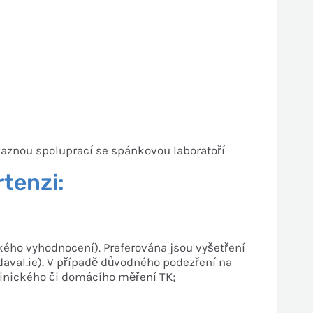
vaznou spoluprací se spánkovou laboratoří
tenzi:
ého vyhodnocení). Preferována jsou vyšetření
daval.ie). V případě důvodného podezření na
linického či domácího měření TK;