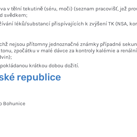
a v tělní tekutině (séru, moči) (seznam pracovišť, jež prov
ed svědkem;
žívání léků/substancí přispívajících k zvýšení TK (NSA, ko
 nichž nejsou přítomny jednoznačné známky případné sekun
onu, zpočátku v malé dávce za kontroly kalémie a renální
vin);
dpokládanou krátkou dobou dožití.
ské republice
no Bohunice