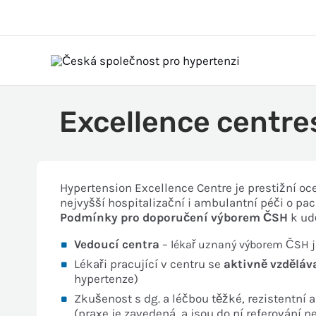
Excellence centre
Hypertension Excellence Centre je prestižní oc
nejvyšší hospitalizační i ambulantní péči o paci
Podmínky pro doporučení výborem ČSH
k udě
Vedoucí centra
– lékař uznaný výborem ČSH ja
Lékaři pracující v centru se
aktivně vzděláv
hypertenze)
Zkušenost s dg. a léčbou těžké, rezistentní 
(praxe je zavedená, a jsou do ní referování 