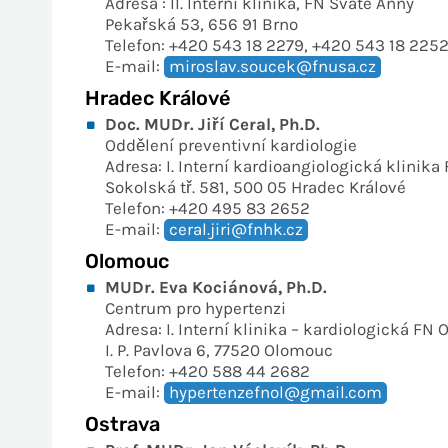
Adresa : II. Interní klinika, FN Svaté Anny
Pekařská 53, 656 91 Brno
Telefon: +420 543 18 2279, +420 543 18 225
E-mail:
miroslav.soucek@fnusa.cz
Hradec Králové
Doc. MUDr. Jiří Ceral, Ph.D.
Oddělení preventivní kardiologie
Adresa: I. Interní kardioangiologická klinik
Sokolská tř. 581, 500 05 Hradec Králové
Telefon: +420 495 83 2652
E-mail:
ceral.jiri@fnhk.cz
Olomouc
MUDr. Eva Kociánová, Ph.D.
Centrum pro hypertenzi
Adresa: I. Interní klinika – kardiologická FN
I. P. Pavlova 6, 77520 Olomouc
Telefon: +420 588 44 2682
E-mail:
hypertenzefnol@gmail.com
Ostrava