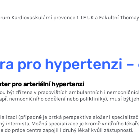
trum Kardiovaskulární prevence 1. LF UK a Fakultní Thom
ra pro hypertenzi –
ter pro arteriální hypertenzi
hou být zřízena v pracovištích ambulantních i nemocničníc
např. nemocničního oddělení nebo polikliniky), musí být 
izaci (případně je brzká perspektiva složení specializační
 internista. Možná specializace je kromě vnitřního lékařst
e do práce centra zapojil i druhý lékař kvůli zástupnosti.