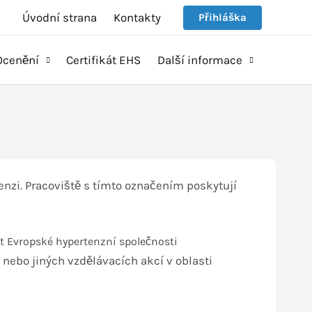
Úvodní strana
Kontakty
Přihláška
Ocenění
Certifikát EHS
Další informace
enzi. Pracoviště s tímto označením poskytují
st Evropské hypertenzní společnosti
 nebo jiných vzdělávacích akcí v oblasti