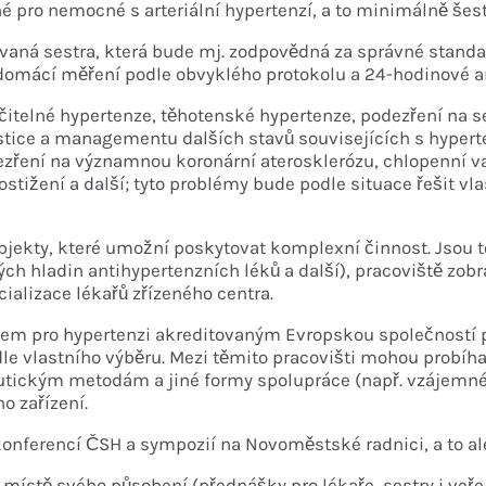
é pro nemocné s arteriální hypertenzí, a to minimálně šest
ovaná sestra, která bude mj. zodpovědná za správné stand
 domácí měření podle obvyklého protokolu a 24-hodinové 
čitelné hypertenze, těhotenské hypertenze, podezření na 
stice a managementu dalších stavů souvisejících s hyperte
podezření na významnou koronární aterosklerózu, chlopenní v
tižení a další; tyto problémy bude podle situace řešit vl
ekty, které umožní poskytovat komplexní činnost. Jsou to
ch hladin antihypertenzních léků a další), pracoviště zobr
ecializace lékařů zřízeného centra.
m pro hypertenzi akreditovaným Evropskou společností pro 
le vlastního výběru. Mezi těmito pracovišti mohou probíha
eutickým metodám a jiné formy spolupráce (např. vzájemn
o zařízení.
onferencí ČSH a sympozií na Novoměstské radnici, a to ale
v místě svého působení (přednášky pro lékaře, sestry i veře