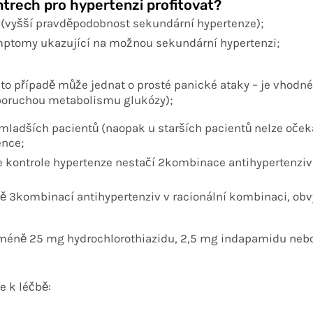
ntrech pro hypertenzi profitovat?
zí (vyšší pravděpodobnost sekundární hypertenze);
 symptomy ukazující na možnou sekundární hypertenzi;
omto případě může jednat o prosté panické ataky – je vhodn
 poruchou metabolismu glukózy);
ladších pacientů (naopak u starších pacientů nelze očekáv
ence;
e kontrole hypertenze nestačí 2kombinace antihypertenziv
ně 3kombinací antihypertenziv v racionální kombinaci, obv
jméně 25 mg hydrochlorothiazidu, 2,5 mg indapamidu nebo
e k léčbě: