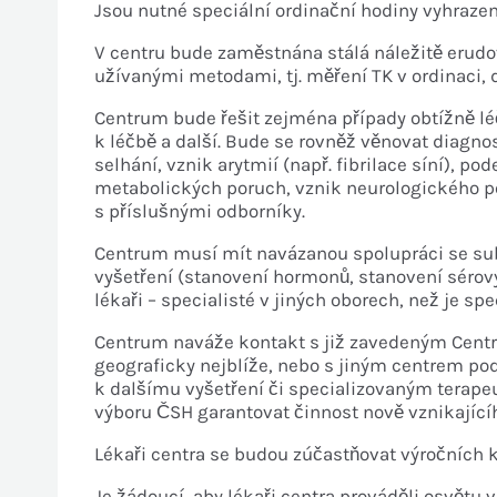
Jsou nutné speciální ordinační hodiny vyhrazen
V centru bude zaměstnána stálá náležitě erud
užívanými metodami, tj. měření TK v ordinaci,
Centrum bude řešit zejména případy obtížně lé
k léčbě a další. Bude se rovněž věnovat diagno
selhání, vznik arytmií (např. fibrilace síní), 
metabolických poruch, vznik neurologického pos
s příslušnými odborníky.
Centrum musí mít navázanou spolupráci se subj
vyšetření (stanovení hormonů, stanovení sérový
lékaři – specialisté v jiných oborech, než je sp
Centrum naváže kontakt s již zavedeným Centre
geograficky nejblíže, nebo s jiným centrem pod
k dalšímu vyšetření či specializovaným terap
výboru ČSH garantovat činnost nově vznikajícíh
Lékaři centra se budou zúčastňovat výročních k
Je žádoucí, aby lékaři centra prováděli osvětu 