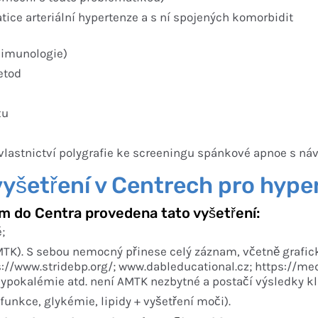
ice arteriální hypertenze a s ní spojených komorbidit
 imunologie)
etod
xu
vlastnictví polygrafie ke screeningu spánkové apnoe s ná
yšetření v Centrech pro hyper
ím do Centra provedena tato vyšetření:
;
TK). S sebou nemocný přinese celý záznam, včetně grafick
s://www.stridebp.org/; www.dableducational.cz; https://me
 hypokalémie atd. není AMTK nezbytné a postačí výsledky k
 funkce, glykémie, lipidy + vyšetření moči).