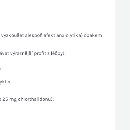
é vyzkoušet alespoň efekt anxiolytika) opakem
at výraznější profit z léčby);
;
ykle:
 25 mg chlorthalidonu);