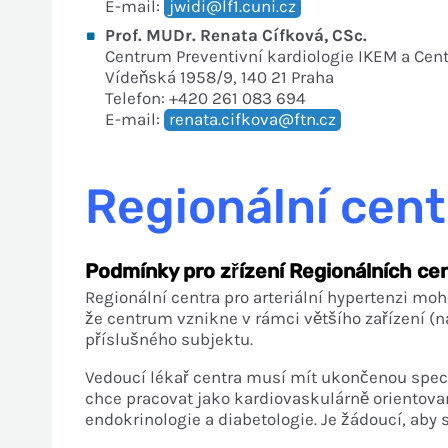
E-mail:
jwidi@lf1.cuni.cz
Prof. MUDr. Renata Cífková, CSc.
Centrum Preventivní kardiologie IKEM a Cen
Vídeňská 1958/9, 140 21 Praha
Telefon: +420 261 083 694
E-mail:
renata.cifkova@ftn.cz
Regionální cent
Podmínky pro zřízení Regionálních cen
Regionální centra pro arteriální hypertenzi mo
že centrum vznikne v rámci většího zařízení (
příslušného subjektu.
Vedoucí lékař centra musí mít ukončenou special
chce pracovat jako kardiovaskulárně orientovaný
endokrinologie a diabetologie. Je žádoucí, aby s