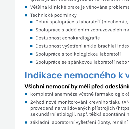
Většina klinické praxe je věnována problemat
Technické podmínky
Dobrá spolupráce s laboratoří (biochemie,
Spolupráce s oddělením zobrazovacích m
Dostupnost echokardiografie
Dostupnost vyšetření ankle-brachial inde
Spolupráce s toxikologickou laboratoří
Spolupráce se spánkovou laboratoří nebo 
Indikace nemocného k v
Všichni nemocní by měli před odeslán
kompletní anamnéza včetně farmakologické
24hodinové monitorování krevního tlaku (AM
provedená na validovaných přístrojích (http
sekundární etiologii, např. těžká spontánní
základní laboratorní vyšetření (ionty, renální