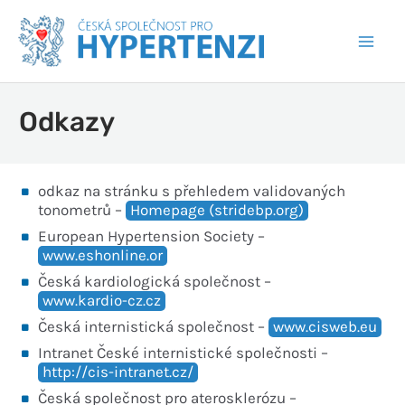
Odkazy
odkaz na stránku s přehledem validovaných
tonometrů –
Homepage (stridebp.org)
European Hypertension Society –
www.eshonline.or
Česká kardiologická společnost –
www.kardio-cz.cz
Česká internistická společnost –
www.cisweb.eu
Intranet České internistické společnosti –
http://cis-intranet.cz/
Česká společnost pro aterosklerózu –