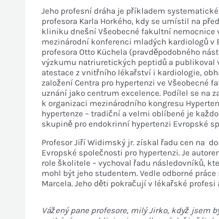
Jeho profesní dráha je pří
kladem systematické
profesora Karla Horkého,
kdy se umístil na před
kli
niku dnešní Všeobecné fakultní nemocnice v
mezinárodní konferenci mladých kardiologů
v 
profesora Otto Küchela
(pravděpodobného nástu
výzkumu natriuretických peptidů a publikoval
atestace z vnitřního lékařství i kardiologie, obh
založení Centra pro
hypertenzi ve Všeobecné fa
uznání jako centrum excelence.
Podílel se na 
k organizaci mezinárodního kongresu Hyperte
hypertenze – tradiční a velmi oblíbené je ka
skupině pro endokrinní hypertenzi Evropské s
Profesor Jiří Widimský jr. získal řadu cen na 
Evropské společnosti pro hyper
tenzi. Je autor
role školitele – vychoval řadu
následovníků, kte
mohl být jeho studentem. Vedle odborné práce 
Marcela. Jeho děti pokračují v lékařské profesi
Vážený pane profesore, milý Jirko,
když jsem b