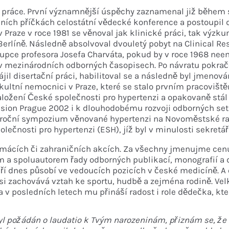
 práce.
První významnější úspěchy
zaznamenal již během 
ních příč
kách celostátní vědecké konfe
rence a postoupil
 Praze v roce 1981
se věnoval jak klinické práci, tak výzku
Berlíně. Následně absolvoval dvouletý pobyt na Clinical
Res
pce profesora Josefa Charváta, po
kud by v roce 1968 nee
 v me
zinárodních odborných časopisech.
Po návratu pokra
ájil
disertační práci, habilitoval se a následně byl jmenov
kultní nemocnici v Praze, které se stalo prvním pracoviš
založení České společnosti pro hyperten
zi a opakovaně stál
nsion
Prague 2002 i k dlouhodobému rozvoji odborných set
ždoroční sympozium věnované hypertenzi na
Novoměstské rad
polečnosti pro
hypertenzi (ESH), jíž byl v minulosti sekretář
­ domácích či zahraničních akcích. Za všechny jmenujme cen
em a spoluauto
rem řady odborných publikací, monografií a
ří dnes půso
bí ve vedoucích pozicích v české medicíně. A
si zachovává vztah ke sportu, hudbě
a zejména rodině. Vel
 a v posledních
letech mu přináší radost i role dědečka, kt
yl požádán o laudatio k Tvým narozeninám, přiznám
se, že