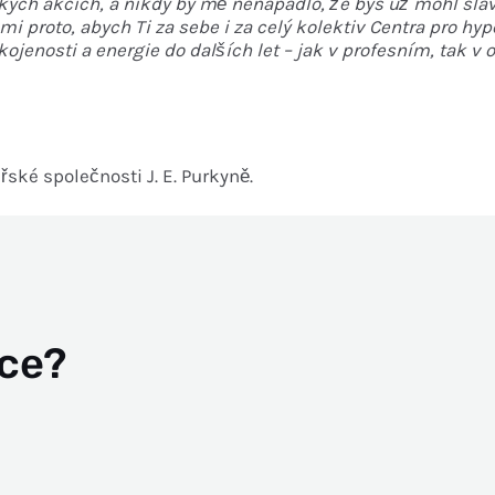
kých akcích, a nikdy by mě nenapadlo, že bys už mohl slav
i proto, abych Ti za sebe i za celý kolektiv Centra pro
hype
kojenosti a energie do dalších let – jak v profesním,
tak v 
ské společnosti J. E. Purkyně.
ace?