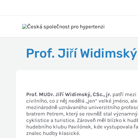
Prof. Jiří Widimsk
Prof. MUDr. Jiří Widimský, CSc., jr.
patří mezi 
civilního, co z něj
nedělá „jen“ velké jméno, al
mezinárodně uznávaného univerzitního profeso
bratrem Petrem, který se rovněž stal významný
cyk
listice a turistice. Zároveň měl
blízko k hud
hudebního klubu Pavilónek, kde vystupovala
ř
znalec hudby kla
sické.