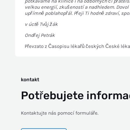
potkáváme na klinice i na odborných či přátels
velkou energií, zkušeností
a nadhledem. Dovol m
upřímně poblahopřál. Přeji
Ti hodně zdraví, spo
v úctě Tvůj žák
Ondřej Petrák
Převzato z Časopisu lékařů českých České lékař
kontakt
Potřebujete inform
Kontaktujte nás pomocí formuláře.