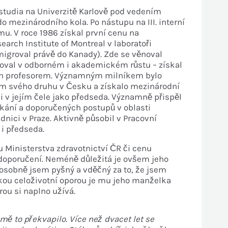
studia
na Univerzitě Karlově pod vede
ním
 do mezinárodního kola.
Po nástupu na III. interní
mu. V roce 1986 získal
první cenu na
earch Institute of Montreal v laboratoři
migroval právě do Kanady). Zde se
věnoval
čoval v odborném i akademickém růstu
– získal
án
profesorem. Významným milníkem bylo
těm svého druhu v Česku a získalo mezinárodní
 i v jejím čele jako předseda. Významně
přispěl
kání a do
poručených postupů v oblasti
nici v Praze. Aktivně působil v Pracovní
 i předseda.
u Ministerstva zdravotnictví ČR či cenu
 doporučení. Neméně důležitá je ovšem jeho
 osobně jsem pyšný a vděčný za to, že jsem
kou celoži
votní oporou je mu jeho manžel
ka
erou si naplno
užívá.
 mě to překvapilo. Více než dvacet let se