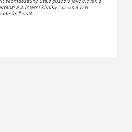
it sedmdesátiny. Stále působíš jako člověk s
rtenzi a 3. interní kliniky 1. LF UK a VFN
osobním životě.