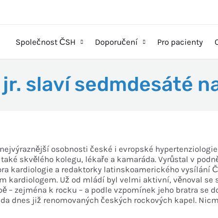
Společnost ČSH
Doporučení
Pro pacienty
ý jr. slaví sedmdesáté 
nejvýraznější osobnosti české i evropské hypertenziologie,
e také skvělého kolegu, lékaře a kamaráda. Vyrůstal v pod
ra kardiologie
a redaktorky latinskoamerického vysílání
m kardiologem. Už od mládí byl velmi aktiv
ní, věnoval se
bě – zejména k rocku
– a podle vzpomínek jeho bratra
se d
ada dnes již renomovaných čes
kých rockových kapel. Nic