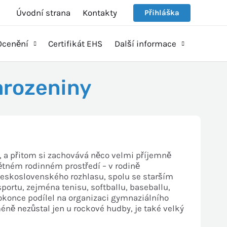
Úvodní strana
Kontakty
Přihláška
Ocenění
Certifikát EHS
Další informace
narozeniny
 a při
tom si zachovává něco velmi příjemně
nětném rodinném prostředí – v rodině
 Československého
rozhlasu, spolu se starším
 sportu, zejména
tenisu, softballu, baseballu,
okonce podílel na organizaci
gymnaziálního
méně
nezůstal jen u rockové hudby,
je také velký